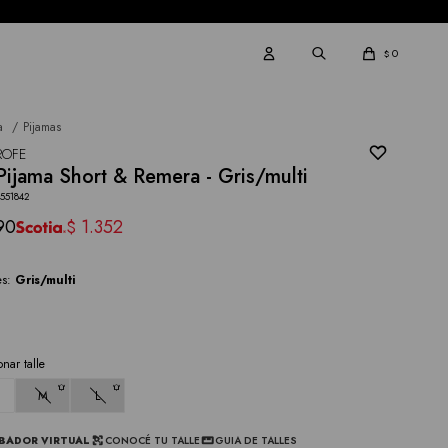
0
$
a
Pijamas
ROFE
Pijama Short & Remera - Gris/multi
551842
90
1.352
$
es:
Gris/multi
onar talle
M
L
BADOR VIRTUAL
CONOCÉ TU TALLE
GUIA DE TALLES