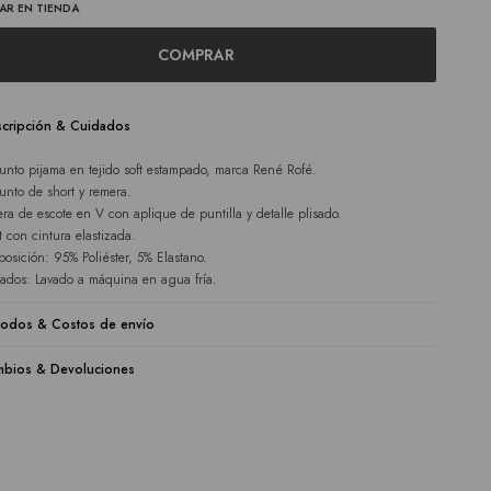
AR EN TIENDA
COMPRAR
cripción & Cuidados
unto pijama en tejido soft estampado, marca René Rofé.
unto de short y remera.
ra de escote en V con aplique de puntilla y detalle plisado.
t con cintura elastizada.
osición: 95% Poliéster, 5% Elastano.
ados: Lavado a máquina en agua fría.
odos & Costos de envío
bios & Devoluciones