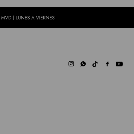


