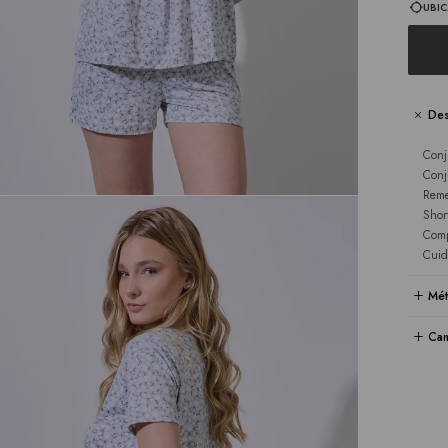
UBIC
Des
Conj
Conj
Reme
Shor
Comp
Cuid
Mét
Cam