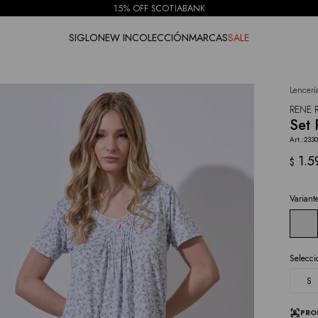
15% OFF SCOTIABANK
SIGLO
NEW IN
COLECCIÓN
MARCAS
SALE
Lencerí
NOTIFICARME
RENE 
Set 
2330
1.5
$
Variant
Selecci
S
PRO