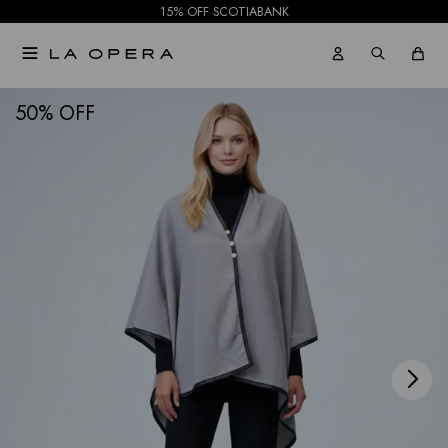
15% OFF SCOTIABANK

NOTIFICARME
50