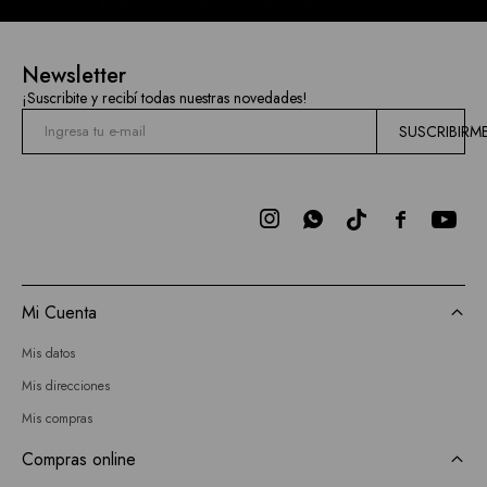
Newsletter
¡Suscribite y recibí todas nuestras novedades!
SUSCRIBIRM



Mi Cuenta
Mis datos
Mis direcciones
Mis compras
Compras online