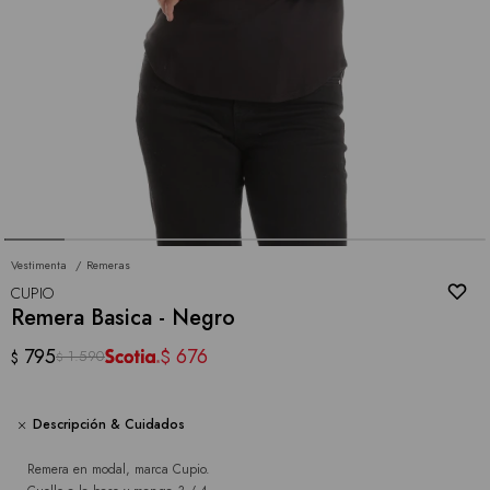
Vestimenta
Remeras
CUPIO
Remera Basica - Negro
795
676
$
1.590
$
$
Descripción & Cuidados
Remera en modal, marca Cupio.