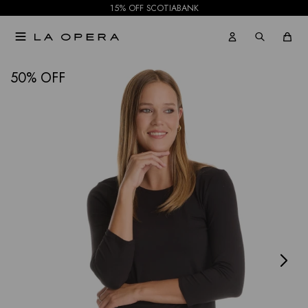
15% OFF SCOTIABANK

NOTIFICARME
50