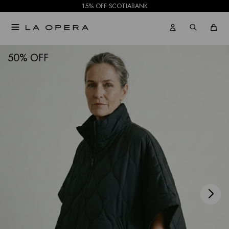
15% OFF SCOTIABANK

NOTIFICARME
50