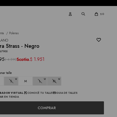
0
$
nta
Poleras
ILANO
ra Strass - Negro
671900
95
1.951
$
4.590
$
onar talle
S
M
L
XL
BADOR VIRTUAL
CONOCÉ TU TALLE
GUIA DE TALLES
AR EN TIENDA
COMPRAR