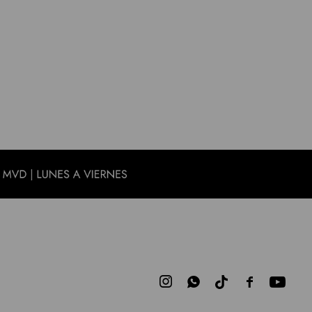


