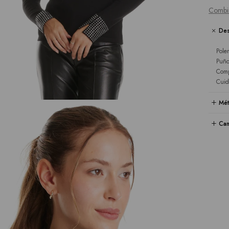
Combi
Des
Pole
Puño
Comp
Cuid
Mét
Cam