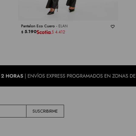
Pantalon Eco Cuero -
ELAN
5.190
4.412
$
$
SUSCRIBIRME