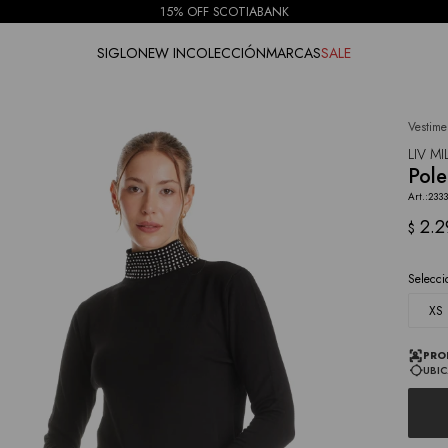
15% OFF SCOTIABANK
SIGLO
NEW IN
COLECCIÓN
MARCAS
SALE
Vestime
NOTIFICARME
LIV M
Pole
2333
2.2
$
Selecci
XS
PRO
UBIC