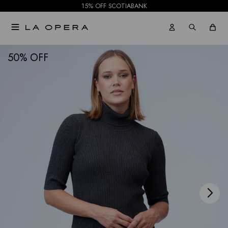
15% OFF SCOTIABANK

NOTIFICARME
50