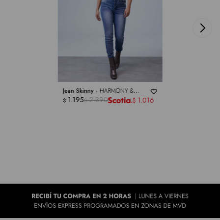
Jean Skinny -
HARMONY &
HAVOC
1.195
2.390
1.016
$
$
$