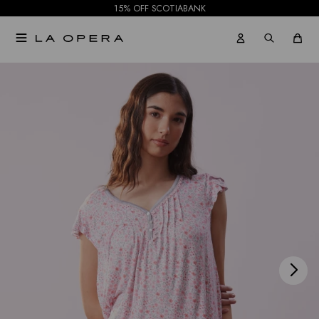
15% OFF SCOTIABANK

NOTIFICARME