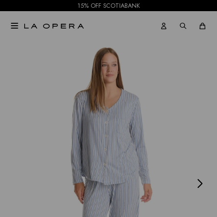
15% OFF SCOTIABANK

NOTIFICARME