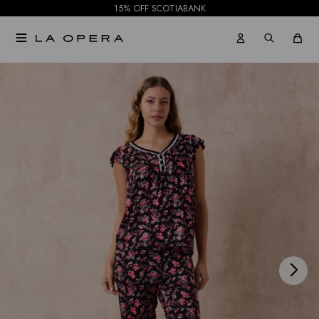
15% OFF SCOTIABANK

NOTIFICARME