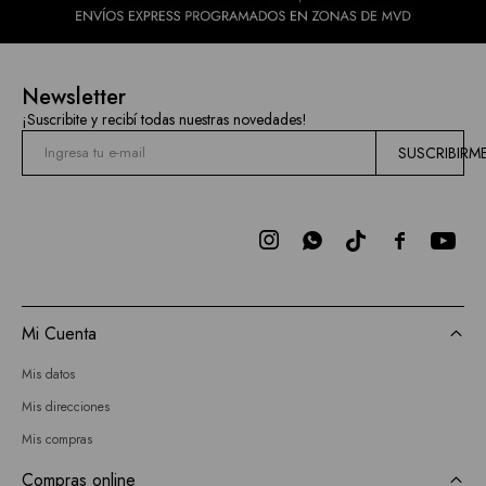
Newsletter
¡Suscribite y recibí todas nuestras novedades!
SUSCRIBIRM



Mi Cuenta
Mis datos
Mis direcciones
Mis compras
Compras online