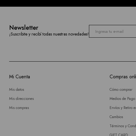
Newsletter
¡Suscribite y recibí todas nuestras novedades!
Mi Cuenta
Compras onl
Mis datos
Cómo comprar
Mis direcciones
Medios de Pago
Mis compras
Envíos y Retiro 
Cambios
Términos y Cond
GIFT CARD