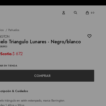
0
$
ios
Pañuelos
INGTON
elo Triangulo Lunares - Negro/blanco
4085903
0
672
$
AR EN TIENDA
COMPRAR
cripción & Cuidados
elo triángulo en satén estampado, marca Barrington.
das 1.40cm x 90cm.