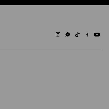


