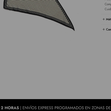
Comp
Cuid
Mét
Cam