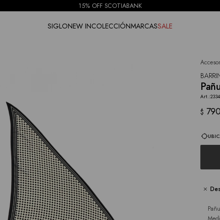
15% OFF SCOTIABANK
SIGLO
NEW IN
COLECCIÓN
MARCAS
SALE
Accesor
NOTIFICARME
BARR
Pañu
233
79
$
UBIC
Des
Pañu
Medi