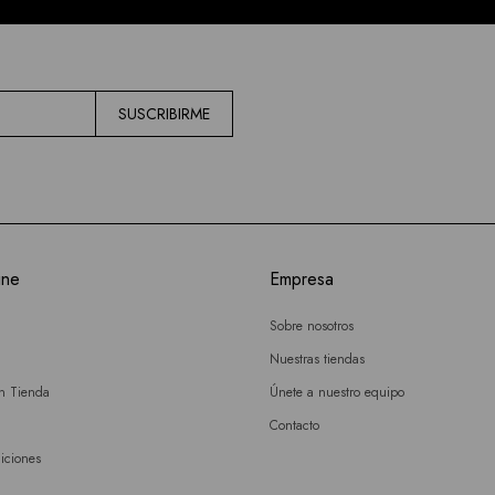
SUSCRIBIRME
ine
Empresa
Sobre nosotros
Nuestras tiendas
en Tienda
Únete a nuestro equipo
Contacto
iciones