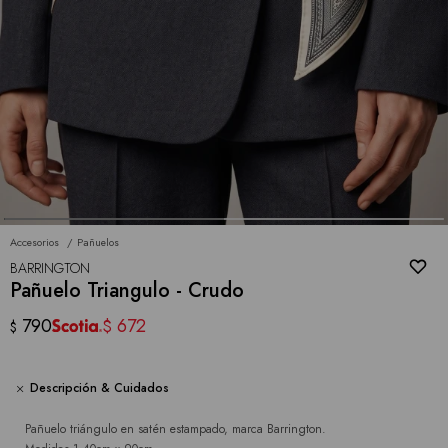
Accesorios
Pañuelos
BARRINGTON
Pañuelo Triangulo - Crudo
790
672
$
$
Descripción & Cuidados
Pañuelo triángulo en satén estampado, marca Barrington.