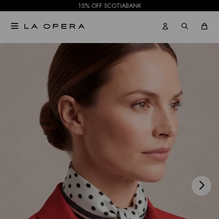
15% OFF SCOTIABANK

NOTIFICARME