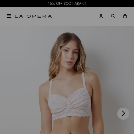
15% OFF SCOTIABANK

NOTIFICARME