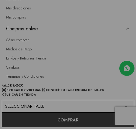
Mis direcciones
Mis compras
Compras online
Cómo comprar
Medios de Pago
Envíos y Retiro en Tienda
Cambios
Términos y Condiciones
GIFT CARD
2334668650
PROBADOR VIRTUAL
CONOCÉ TU TALLE
GUIA DE TALLES
UBICAR EN TIENDA
Empresa
SELECCIONAR TALLE
Sobre nosotros
Nuestras tiendas
COMPRAR
Únete a nuestro equipo
Contacto