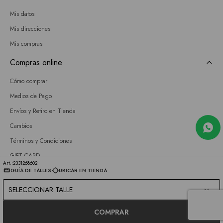
Mis datos
Mis direcciones
Mis compras
Compras online
Cómo comprar
Medios de Pago
Envíos y Retiro en Tienda
Cambios
Términos y Condiciones
GIFT CARD
2331268602
GUÍA DE TALLES
UBICAR EN TIENDA
Empresa
SELECCIONAR TALLE
Sobre nosotros
Nuestras tiendas
COMPRAR
Únete a nuestro equipo