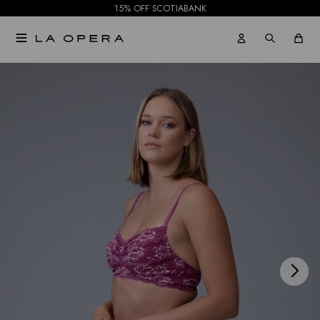
15% OFF SCOTIABANK

NOTIFICARME