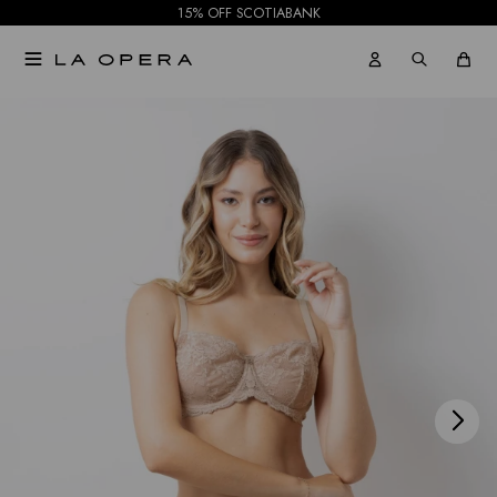
15% OFF SCOTIABANK

NOTIFICARME