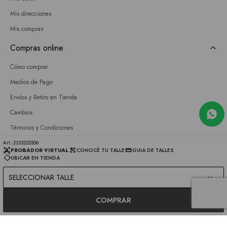
Mis direcciones
Mis compras
Compras online
Cómo comprar
Medios de Pago
Envíos y Retiro en Tienda
Cambios
Términos y Condiciones
GIFT CARD
2333225206
PROBADOR VIRTUAL
CONOCÉ TU TALLE
GUIA DE TALLES
UBICAR EN TIENDA
Empresa
SELECCIONAR TALLE
Sobre nosotros
Nuestras tiendas
COMPRAR
Únete a nuestro equipo
Contacto