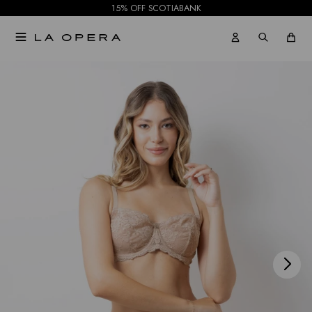
15% OFF SCOTIABANK

NOTIFICARME