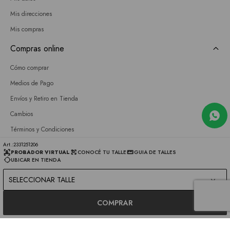
Mis direcciones
Mis compras
Compras online
Cómo comprar
Medios de Pago
Envíos y Retiro en Tienda
Cambios
Términos y Condiciones
GIFT CARD
2331251206
PROBADOR VIRTUAL
CONOCÉ TU TALLE
GUIA DE TALLES
UBICAR EN TIENDA
Empresa
SELECCIONAR TALLE
Sobre nosotros
Nuestras tiendas
COMPRAR
Únete a nuestro equipo
Contacto