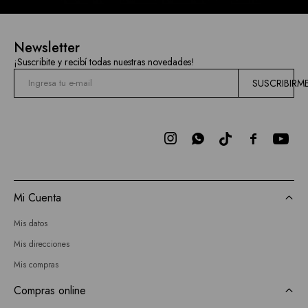
Newsletter
¡Suscribite y recibí todas nuestras novedades!
SUSCRIBIRM



Mi Cuenta
Mis datos
Mis direcciones
Mis compras
Compras online