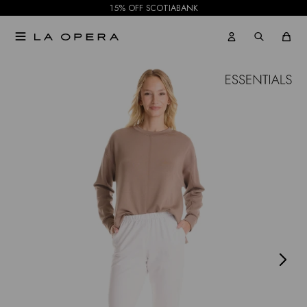
15% OFF SCOTIABANK

NOTIFICARME