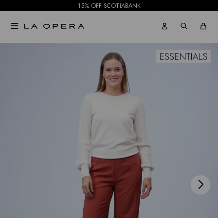
15% OFF SCOTIABANK

NOTIFICARME