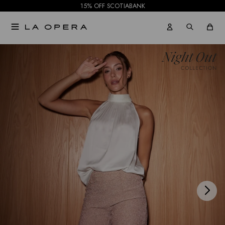
15% OFF SCOTIABANK

NOTIFICARME