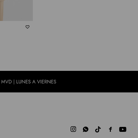


