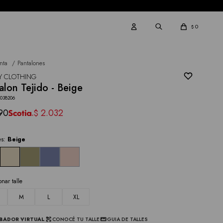
0
$
nta
Pantalones
Y CLOTHING
alon Tejido - Beige
4038206
90
2.032
$
es:
Beige
onar talle
M
L
XL
BADOR VIRTUAL
CONOCÉ TU TALLE
GUIA DE TALLES