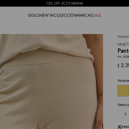
15% OFF SCOTIABANK
SIGLO
NEW IN
COLECCIÓN
MARCAS
SALE
Vestime
NOTIFICARME
NINET
Pant
233
2.3
$
Variant
Selecci
S
PRO