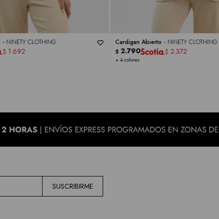
a -
NINETY CLOTHING
Cardigan Abierto -
NINETY CLOTHING
2.790
1.692
2.372
$
$
$
+ 4 colores
SUSCRIBIRME