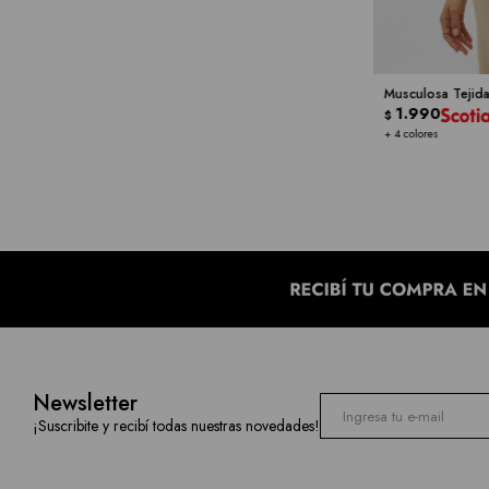
Musculosa Tejid
1.990
$
+ 4 colores
Newsletter
¡Suscribite y recibí todas nuestras novedades!