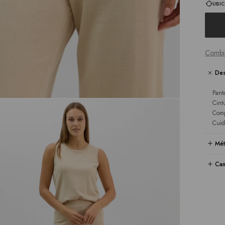
UBIC
Combi
Des
Pant
Cint
Comp
Cuid
Mét
Cam