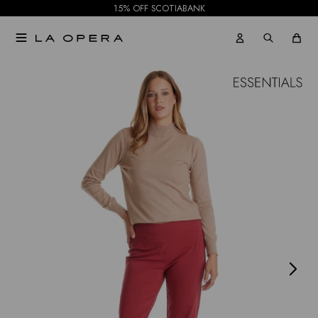
15% OFF SCOTIABANK

NOTIFICARME