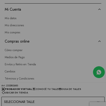
Mi Cuenta
Mis datos
Mis direcciones
Mis compras
Compras online
Cómo comprar
Medios de Pago
Envíos y Retiro en Tienda
Cambios
Términos y Condiciones
GIFT CARD
2332802600
PROBADOR VIRTUAL
CONOCÉ TU TALLE
GUIA DE TALLES
UBICAR EN TIENDA
Empresa
SELECCIONAR TALLE
Sobre nosotros