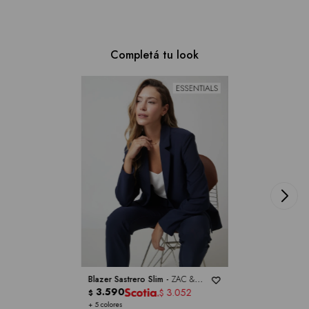
Completá tu look
Blazer Sastrero Slim -
ZAC &
RACHEL
3.590
3.052
$
$
+ 5 colores