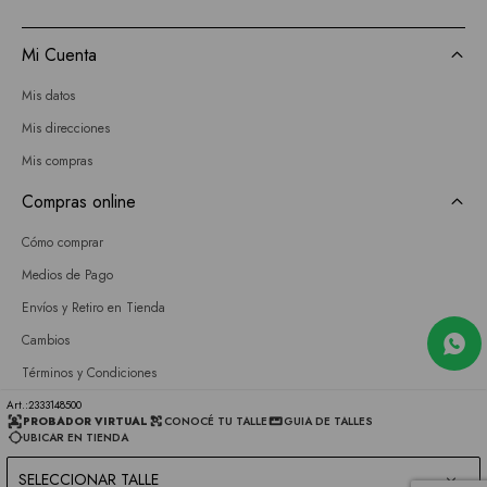
Mi Cuenta
Mis datos
Mis direcciones
Mis compras
Compras online
Cómo comprar
Medios de Pago
Envíos y Retiro en Tienda
Cambios
Términos y Condiciones
GIFT CARD
2333148500
PROBADOR VIRTUAL
CONOCÉ TU TALLE
GUIA DE TALLES
UBICAR EN TIENDA
Empresa
SELECCIONAR TALLE
Sobre nosotros