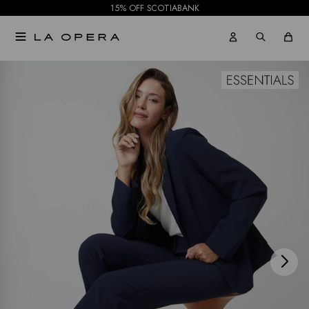
15% OFF SCOTIABANK

NOTIFICARME