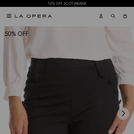
15% OFF SCOTIABANK

NOTIFICARME
50