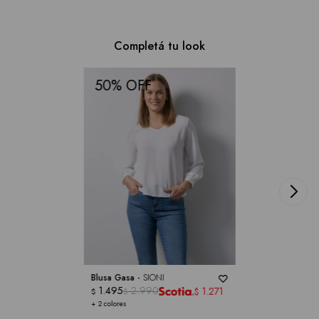
Completá tu look
50
Blusa Gasa -
SIONI
1.495
2.990
1.271
$
$
$
+ 2 colores