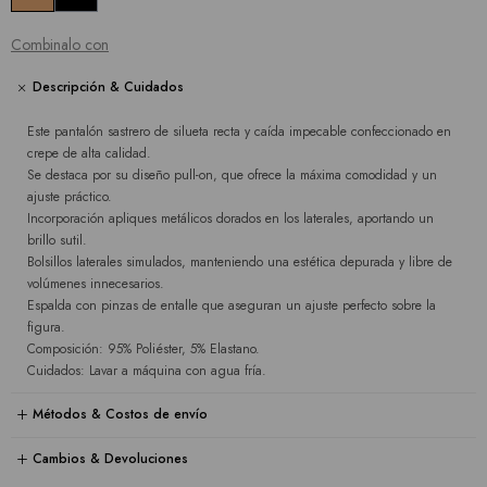
Combinalo con
Descripción & Cuidados
Este pantalón sastrero de silueta recta y caída impecable confeccionado en
crepe de alta calidad.
Se destaca por su diseño pull-on, que ofrece la máxima comodidad y un
ajuste práctico.
Incorporación apliques metálicos dorados en los laterales, aportando un
brillo sutil.
Bolsillos laterales simulados, manteniendo una estética depurada y libre de
volúmenes innecesarios.
Espalda con pinzas de entalle que aseguran un ajuste perfecto sobre la
figura.
Composición: 95% Poliéster, 5% Elastano.
Cuidados: Lavar a máquina con agua fría.
Métodos & Costos de envío
Cambios & Devoluciones