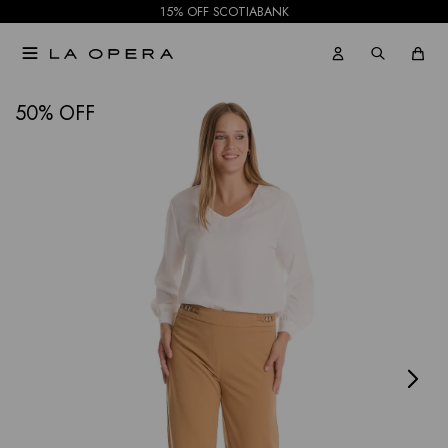
15% OFF SCOTIABANK

NOTIFICARME
50