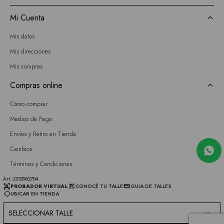
Mi Cuenta
Mis datos
Mis direcciones
Mis compras
Compras online
Cómo comprar
Medios de Pago
Envíos y Retiro en Tienda
Cambios
Términos y Condiciones
GIFT CARD
2332962704
PROBADOR VIRTUAL
CONOCÉ TU TALLE
GUIA DE TALLES
UBICAR EN TIENDA
Empresa
SELECCIONAR TALLE
Sobre nosotros