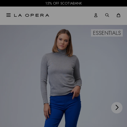
15% OFF SCOTIABANK

NOTIFICARME