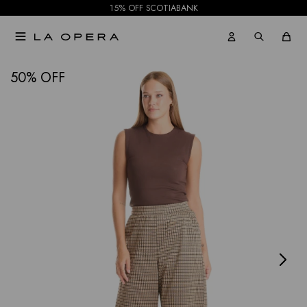
15% OFF SCOTIABANK

NOTIFICARME
50