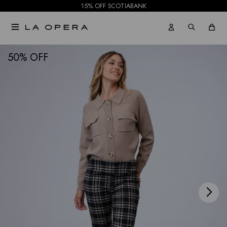
15% OFF SCOTIABANK

NOTIFICARME
50