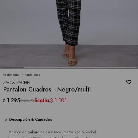
Vestimenta
Pantalones
ZAC & RACHEL
Pantalon Cuadros - Negro/multi
1.295
1.101
$
2.590
$
$
Descripción & Cuidados
Pantalón en gabardina elastizada, marca Zac & Rachel.