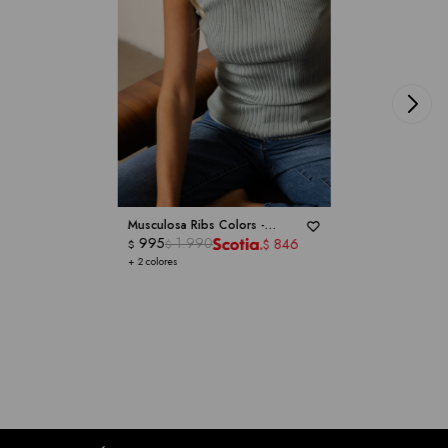
Musculosa Ribs Colors -
TAHARI
995
1.990
846
$
$
$
+ 2 colores