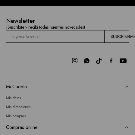
Newsletter
¡Suscribite y recibí todas nuestras novedades!
SUSCRIBIRM



Mi Cuenta
Mis datos
Mis direcciones
Mis compras
Compras online