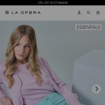
15% OFF SCOTIABANK

NOTIFICARME