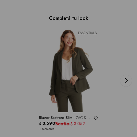
Completá tu look
Blazer Sastrero Slim -
ZAC &
RACHEL
3.590
3.052
$
$
+ 5 colores