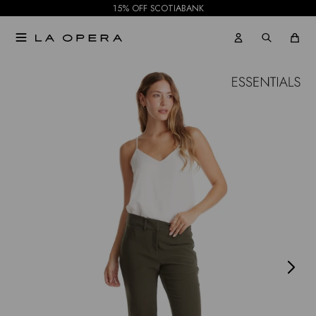
15% OFF SCOTIABANK

NOTIFICARME