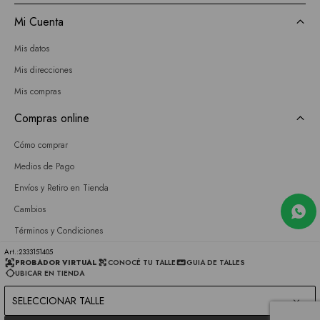
Mi Cuenta
Mis datos
Mis direcciones
Mis compras
Compras online
Cómo comprar
Medios de Pago
Envíos y Retiro en Tienda
Cambios
Términos y Condiciones
GIFT CARD
2333151405
PROBADOR VIRTUAL
CONOCÉ TU TALLE
GUIA DE TALLES
UBICAR EN TIENDA
Empresa
SELECCIONAR TALLE
Sobre nosotros