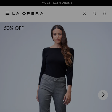
15% OFF SCOTIABANK

NOTIFICARME
50