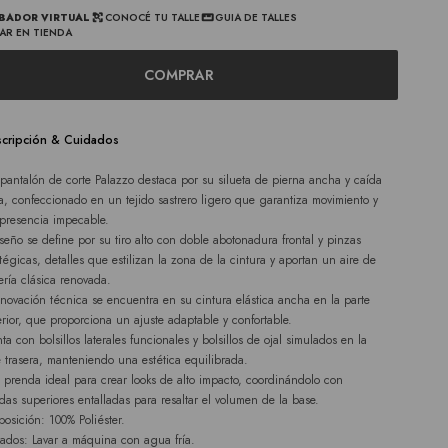
BADOR VIRTUAL
CONOCÉ TU TALLE
GUIA DE TALLES
AR EN TIENDA
COMPRAR
cripción & Cuidados
 pantalón de corte Palazzo destaca por su silueta de pierna ancha y caída
da, confeccionado en un tejido sastrero ligero que garantiza movimiento y
presencia impecable.
iseño se define por su tiro alto con doble abotonadura frontal y pinzas
atégicas, detalles que estilizan la zona de la cintura y aportan un aire de
rería clásica renovada.
nnovación técnica se encuentra en su cintura elástica ancha en la parte
erior, que proporciona un ajuste adaptable y confortable.
ta con bolsillos laterales funcionales y bolsillos de ojal simulados en la
e trasera, manteniendo una estética equilibrada.
a prenda ideal para crear looks de alto impacto, coordinándolo con
das superiores entalladas para resaltar el volumen de la base.
osición: 100% Poliéster.
ados: Lavar a máquina con agua fría.