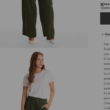
PRO
UBIC
Des
Este
flui
una 
El d
estr
sast
La i
post
Cuen
part
Es l
pren
Comp
Cuid