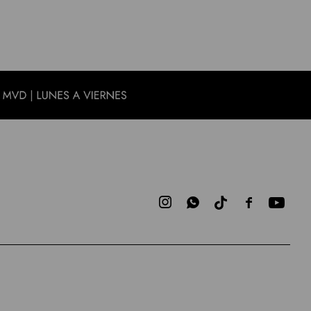


