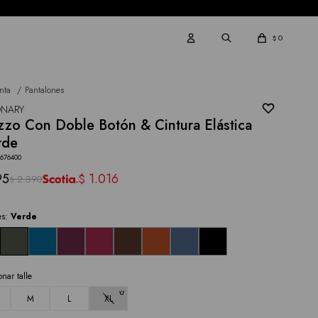
0
$
nta
Pantalones
ONARY
zzo Con Doble Botón & Cintura Elástica
rde
2676400
95
1.016
$
2.390
$
es:
Verde
onar talle
M
L
XL