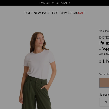
15% OFF SCOTIABANK
SIGLO
NEW IN
COLECCIÓN
MARCAS
SALE
Vestime
NOTIFICARME
DICTI
Pala
- Ve
233
1.1
$
Variant
Selecci
S