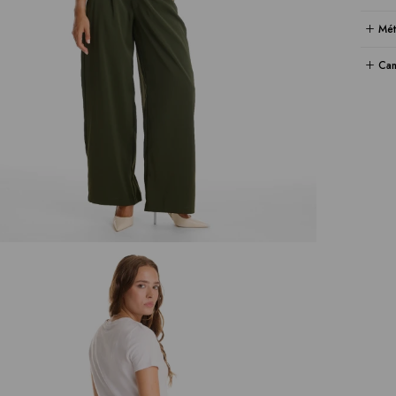
Mét
Cam