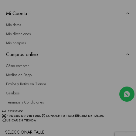
Mi Cuenta
Mis datos
Mis direcciones
Mis compras
Compras online
Cómo comprar
Medios de Pago
Envíos y Retiro en Tienda
Cambios
Términos y Condiciones
GIFT CARD
2332676206
PROBADOR VIRTUAL
CONOCÉ TU TALLE
GUIA DE TALLES
UBICAR EN TIENDA
Empresa
SELECCIONAR TALLE
Sobre nosotros