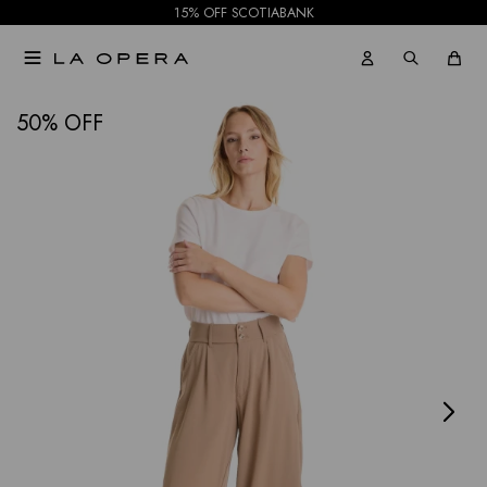
15% OFF SCOTIABANK

NOTIFICARME
50