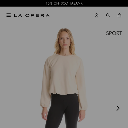
15% OFF SCOTIABANK

NOTIFICARME