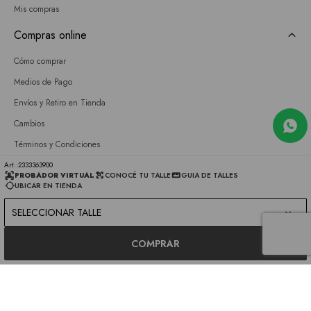
Mis compras
Compras online
Cómo comprar
Medios de Pago
Envíos y Retiro en Tienda
Cambios
Términos y Condiciones
GIFT CARD
2333363900
PROBADOR VIRTUAL
CONOCÉ TU TALLE
GUIA DE TALLES
UBICAR EN TIENDA
Empresa
SELECCIONAR TALLE
Sobre nosotros
Nuestras tiendas
COMPRAR
Únete a nuestro equipo
Contacto