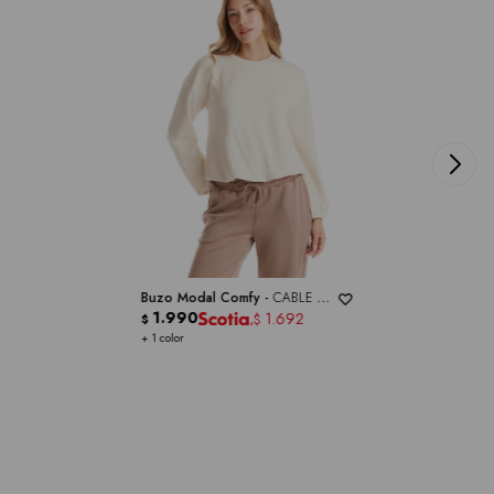
Buzo Modal Comfy -
CABLE &
GAUGE
1.990
1.692
$
$
+ 1 color