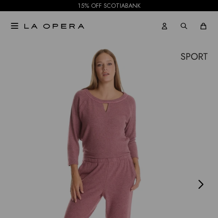
15% OFF SCOTIABANK

NOTIFICARME