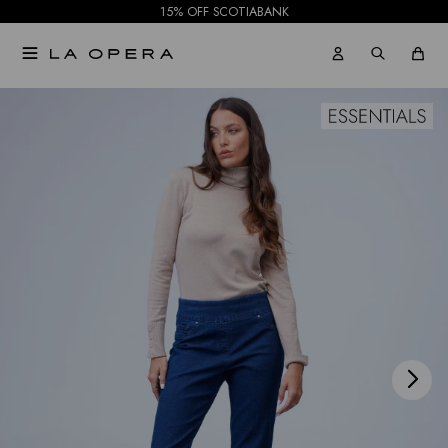
15% OFF SCOTIABANK

NOTIFICARME