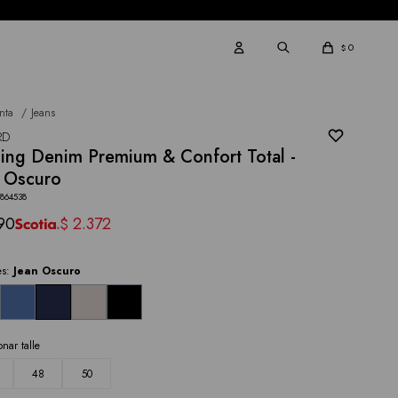
0
$
nta
Jeans
RD
ing Denim Premium & Confort Total -
 Oscuro
2864538
90
2.372
$
es:
Jean Oscuro
onar talle
48
50