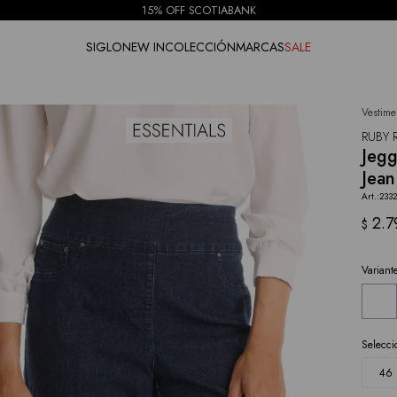
15% OFF SCOTIABANK
SIGLO
NEW IN
COLECCIÓN
MARCAS
SALE
Vestime
NOTIFICARME
RUBY 
Jegg
Jean
233
2.7
$
Variant
Selecci
46