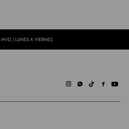


