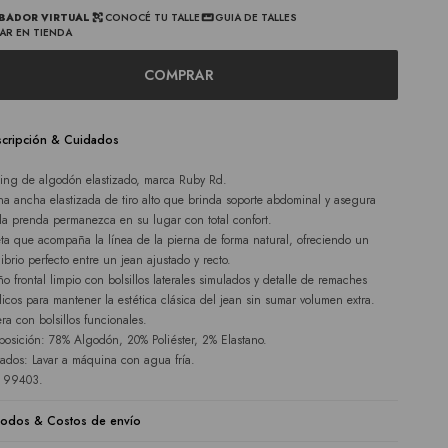
BADOR VIRTUAL
CONOCÉ TU TALLE
GUIA DE TALLES
AR EN TIENDA
COMPRAR
cripción & Cuidados
ing de algodón elastizado, marca Ruby Rd.
ina ancha elastizada de tiro alto que brinda soporte abdominal y asegura
la prenda permanezca en su lugar con total confort.
eta que acompaña la línea de la pierna de forma natural, ofreciendo un
librio perfecto entre un jean ajustado y recto.
ño frontal limpio con bolsillos laterales simulados y detalle de remaches
licos para mantener la estética clásica del jean sin sumar volumen extra.
era con bolsillos funcionales.
osición: 78% Algodón, 20% Poliéster, 2% Elastano.
ados: Lavar a máquina con agua fría.
e 99403.
odos & Costos de envío