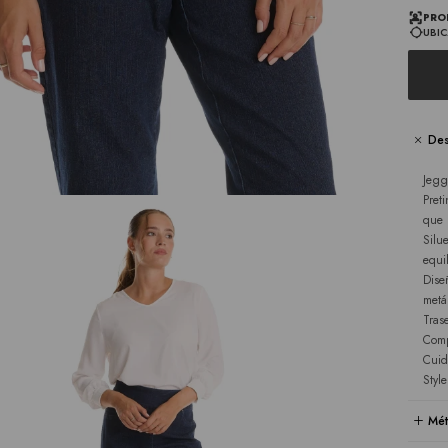
PRO
UBIC
Des
Jegg
Pret
que 
Silu
equi
Dise
metá
Tras
Comp
Cuid
Styl
Mét