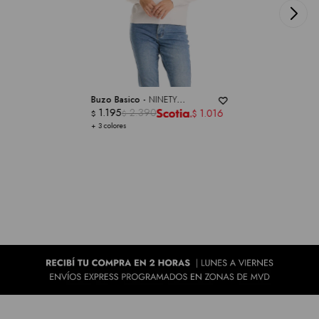
Buzo Basico -
NINETY
CLOTHING
1.195
2.390
1.016
$
$
$
+ 3 colores