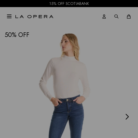
15% OFF SCOTIABANK

NOTIFICARME
50