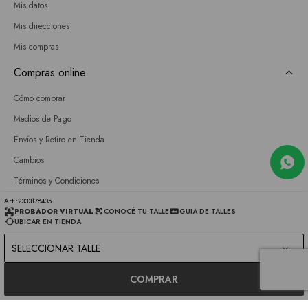
Mis datos
Mis direcciones
Mis compras
Compras online
Cómo comprar
Medios de Pago
Envíos y Retiro en Tienda
Cambios
Términos y Condiciones
GIFT CARD
2333178405
PROBADOR VIRTUAL
CONOCÉ TU TALLE
GUIA DE TALLES
UBICAR EN TIENDA
Empresa
SELECCIONAR TALLE
Sobre nosotros
Nuestras tiendas
COMPRAR
Únete a nuestro equipo