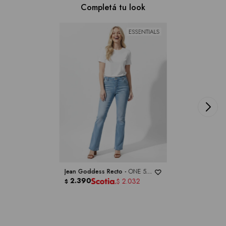
Completá tu look
Jean Goddess Recto -
ONE 5
ONE
2.390
2.032
$
$