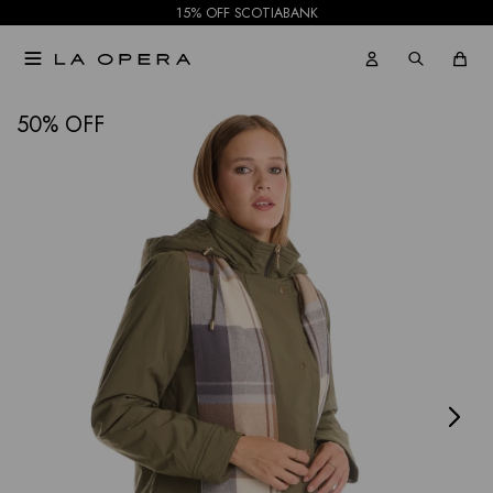
15% OFF SCOTIABANK

NOTIFICARME
50