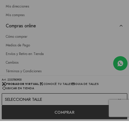
Mis direcciones
Mis compras
Compras online
Cómo comprar
Medios de Pago
Envíos y Retiro en Tienda
Cambios
Términos y Condiciones
GIFT CARD
2333180900
PROBADOR VIRTUAL
CONOCÉ TU TALLE
GUIA DE TALLES
UBICAR EN TIENDA
Empresa
SELECCIONAR TALLE
Sobre nosotros
Nuestras tiendas
COMPRAR
Únete a nuestro equipo
Contacto