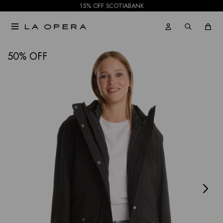
15% OFF SCOTIABANK

NOTIFICARME
50