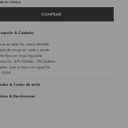
AR EN TIENDA
COMPRAR
cripción & Cuidados
ise en seda fría, marca Montelle.
ques de encaje en ruedo y escote.
eles fijos con largo regulable.
osición: 84% Poliéster, 15% Elastano.
ados: Lavar a mano con agua fría.
e: 9394.
odos & Costos de envío
bios & Devoluciones