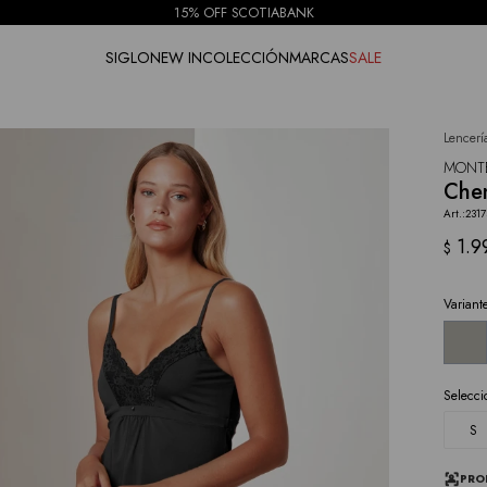
15% OFF SCOTIABANK
SIGLO
NEW IN
COLECCIÓN
MARCAS
SALE
Lencerí
NOTIFICARME
MONT
Che
2317
1.9
$
Variant
Selecci
S
PRO