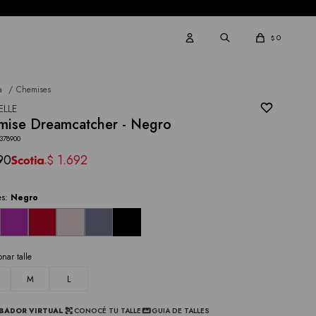
0
$
a
Chemises
ELLE
mise Dreamcatcher - Negro
378900
90
1.692
$
es:
Negro
onar talle
M
L
BADOR VIRTUAL
CONOCÉ TU TALLE
GUIA DE TALLES