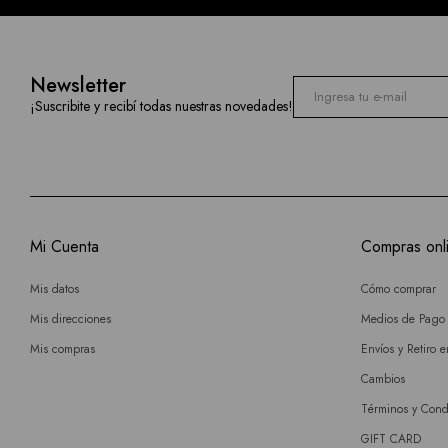
Newsletter
¡Suscribite y recibí todas nuestras novedades!
Mi Cuenta
Compras onl
Mis datos
Cómo comprar
Mis direcciones
Medios de Pago
Mis compras
Envíos y Retiro 
Cambios
Términos y Cond
GIFT CARD