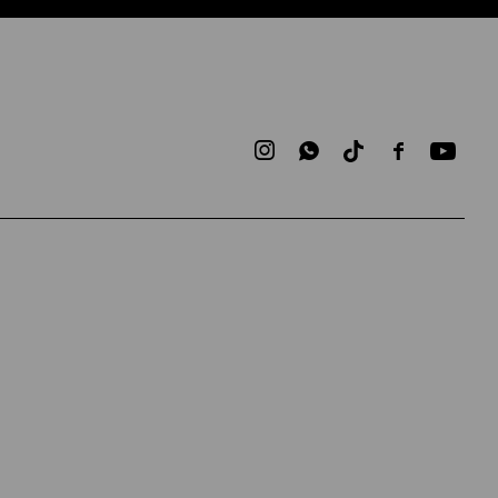


