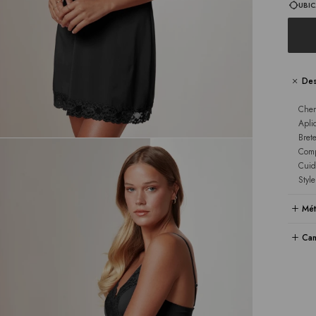
UBIC
Des
Chem
Apli
Bret
Comp
Cuid
Styl
Mét
Cam