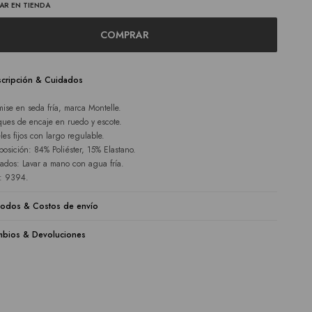
AR EN TIENDA
COMPRAR
cripción & Cuidados
ise en seda fría, marca Montelle.
ques de encaje en ruedo y escote.
eles fijos con largo regulable.
osición: 84% Poliéster, 15% Elastano.
ados: Lavar a mano con agua fría.
e: 9394.
odos & Costos de envío
bios & Devoluciones