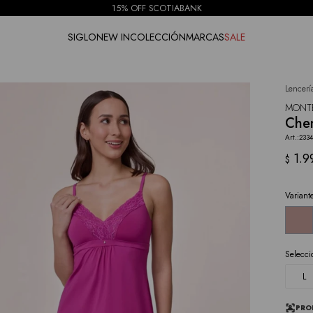
15% OFF SCOTIABANK
SIGLO
NEW IN
COLECCIÓN
MARCAS
SALE
Lencerí
NOTIFICARME
MONT
Chem
233
1.9
$
Variant
Selecci
L
PRO