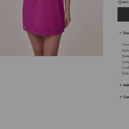
UBIC
Des
Chem
Apli
Bret
Comp
Cuid
Styl
Mét
Cam