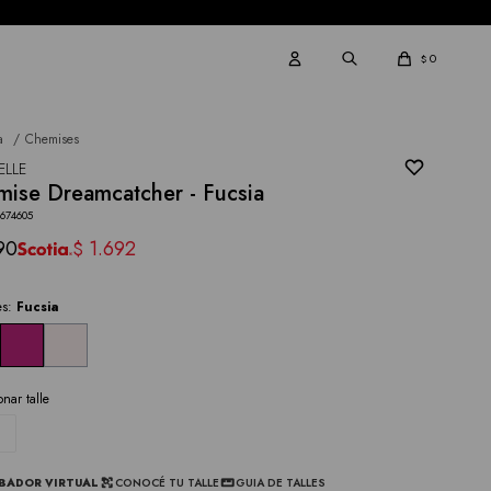
0
$
a
Chemises
ELLE
ise Dreamcatcher - Fucsia
4674605
90
1.692
$
es:
Fucsia
onar talle
BADOR VIRTUAL
CONOCÉ TU TALLE
GUIA DE TALLES