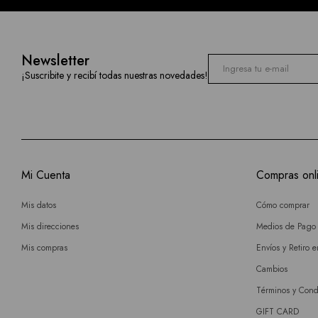
Newsletter
¡Suscribite y recibí todas nuestras novedades!
Mi Cuenta
Compras onl
Mis datos
Cómo comprar
Mis direcciones
Medios de Pago
Mis compras
Envíos y Retiro 
Cambios
Términos y Cond
GIFT CARD