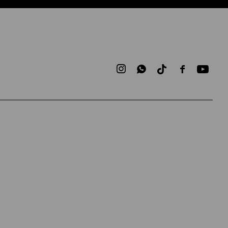


