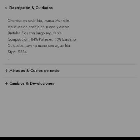
Descripción & Cuidados
Chemise en seda fría, marca Montelle.
Apliques de encaje en ruedo y escote.
Breteles fijos con largo regulable.
Composición: 84% Poliéster, 15% Elastano.
Cuidados: Lavar a mano con agua fría.
Style: 9334
.
Métodos & Costos de envío
Cambios & Devoluciones