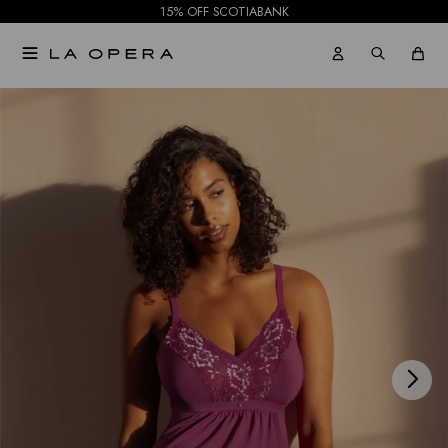
15% OFF SCOTIABANK

NOTIFICARME