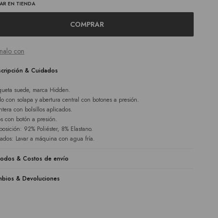
AR EN TIENDA
COMPRAR
nalo con
cripción & Cuidados
ueta suede, marca Hidden.
lo con solapa y abertura central con botones a presión.
ntera con bolsillos aplicados.
s con botón a presión.
osición: 92% Poliéster, 8% Elastano.
ados: Lavar a máquina con agua fría.
odos & Costos de envío
bios & Devoluciones