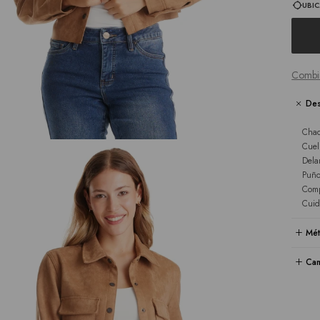
UBIC
Combi
Des
Chaq
Cuel
Dela
Puño
Comp
Cuid
Mét
Cam