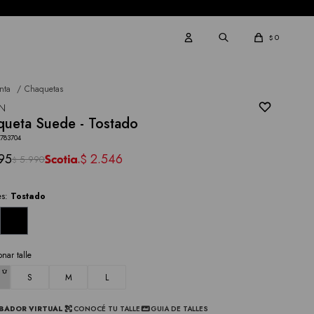
0
$
nta
Chaquetas
EN
ueta Suede - Tostado
3783704
95
2.546
$
5.990
$
es:
Tostado
onar talle
S
M
L
BADOR VIRTUAL
CONOCÉ TU TALLE
GUIA DE TALLES