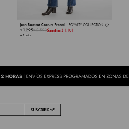
Jean Bootcut Costura Frontal -
ROYALTY COLLECTION
1.295
2.590
1.101
$
$
$
+ 1 color
SUSCRIBIRME