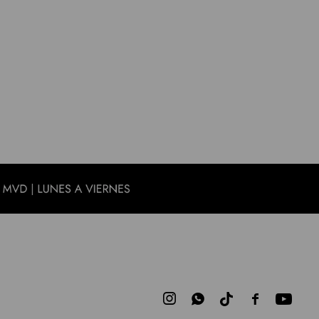


