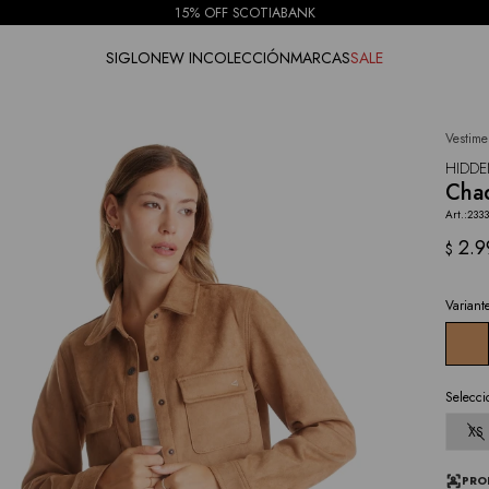
15% OFF SCOTIABANK
SIGLO
NEW IN
COLECCIÓN
MARCAS
SALE
Vestime
NOTIFICARME
HIDD
Chaq
233
2.9
$
Variant
Selecci
XS
PRO