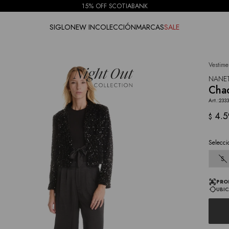
15% OFF SCOTIABANK
SIGLO
NEW IN
COLECCIÓN
MARCAS
SALE
Vestime
NOTIFICARME
NANE
Chaq
2333
4.
$
Selecci
S
PRO
UBIC