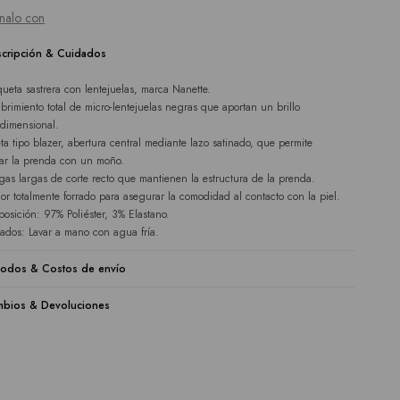
nalo con
cripción & Cuidados
ueta sastrera con lentejuelas, marca Nanette.
brimiento total de micro-lentejuelas negras que aportan un brillo
idimensional.
eta tipo blazer, abertura central mediante lazo satinado, que permite
tar la prenda con un moño.
as largas de corte recto que mantienen la estructura de la prenda.
rior totalmente forrado para asegurar la comodidad al contacto con la piel.
osición: 97% Poliéster, 3% Elastano.
ados: Lavar a mano con agua fría.
odos & Costos de envío
bios & Devoluciones