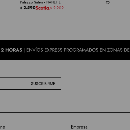
Palazzo Saten -
NANETTE
2.590
2.202
$
$
SUSCRIBIRME
ine
Empresa