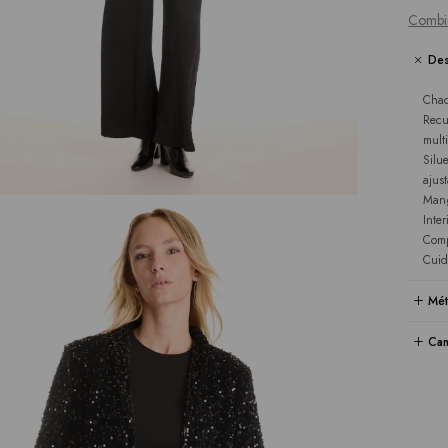
Combi
Des
Chaq
Recu
mult
Silu
ajus
Mang
Inte
Comp
Cuid
Mét
Cam