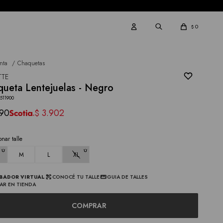
0
$
nta
Chaquetas
TTE
ueta Lentejuelas - Negro
511900
590
3.902
$
onar talle
M
L
XL
BADOR VIRTUAL
CONOCÉ TU TALLE
GUIA DE TALLES
AR EN TIENDA
COMPRAR