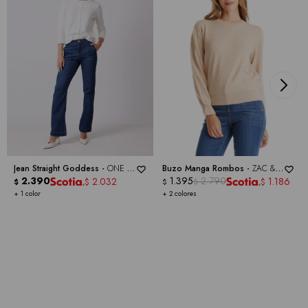
Jean Straight Goddess -
ONE 5
Buzo Manga Rombos -
ZAC &
ONE
2.390
RACHEL
1.395
2.790
2.032
1.186
$
$
$
$
$
+ 1 color
+ 2 colores