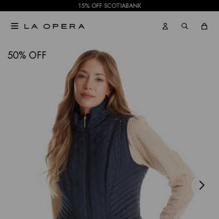
15% OFF SCOTIABANK

NOTIFICARME
50