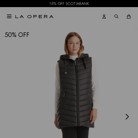
15% OFF SCOTIABANK

NOTIFICARME
50