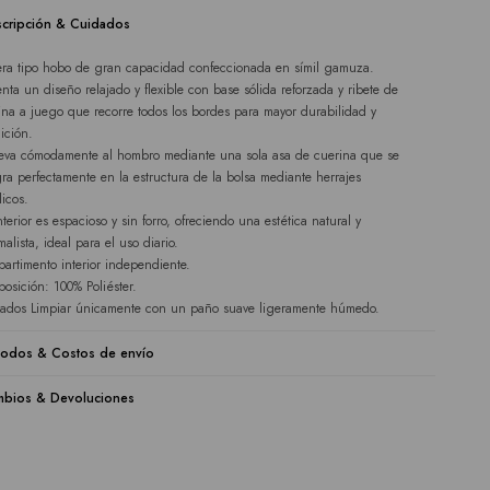
cripción & Cuidados
era tipo hobo de gran capacidad confeccionada en símil gamuza.
enta un diseño relajado y flexible con base sólida reforzada y ribete de
ina a juego que recorre todos los bordes para mayor durabilidad y
nición.
leva cómodamente al hombro mediante una sola asa de cuerina que se
gra perfectamente en la estructura de la bolsa mediante herrajes
licos.
nterior es espacioso y sin forro, ofreciendo una estética natural y
alista, ideal para el uso diario.
artimento interior independiente.
osición: 100% Poliéster.
ados Limpiar únicamente con un paño suave ligeramente húmedo.
odos & Costos de envío
bios & Devoluciones