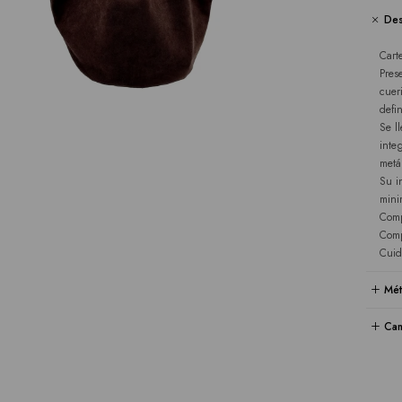
Des
Cart
Pres
cuer
defi
Se l
inte
metá
Su i
minim
Comp
Comp
Cuid
Mét
Cam