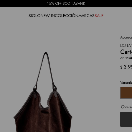
15% OFF SCOTIABANK
SIGLO
NEW IN
COLECCIÓN
MARCAS
SALE
Accesor
NOTIFICARME
DO EV
Cart
233
3.9
$
Variant
UBIC