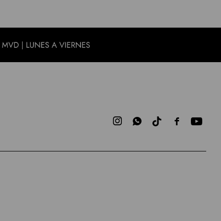


