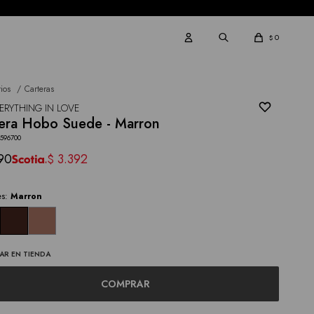
0
$
ios
Carteras
ERYTHING IN LOVE
era Hobo Suede - Marron
4596700
90
3.392
$
es:
Marron
AR EN TIENDA
COMPRAR