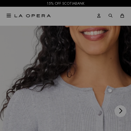
15% OFF SCOTIABANK

NOTIFICARME