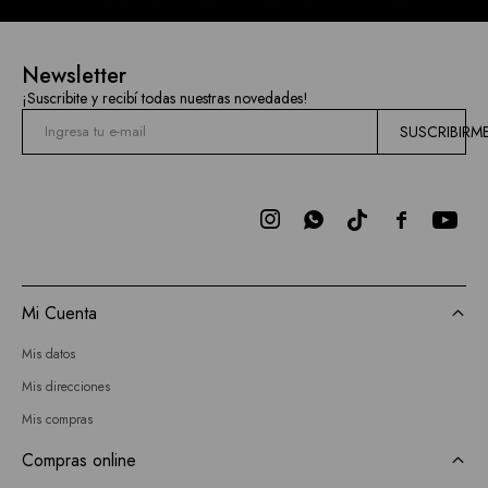
Newsletter
¡Suscribite y recibí todas nuestras novedades!
SUSCRIBIRM



Mi Cuenta
Mis datos
Mis direcciones
Mis compras
Compras online