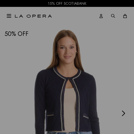
15% OFF SCOTIABANK

NOTIFICARME
50